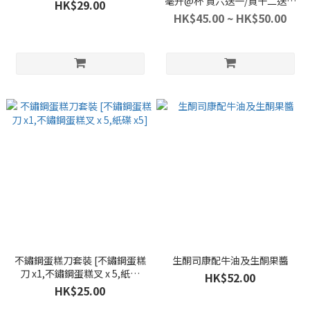
毫升@杯 買六送一/買十二送三
HK$29.00
[ 送一口味隨機 ]
HK$45.00 ~ HK$50.00
不鏽鋼蛋糕刀套裝 [不鏽鋼蛋糕
生酮司康配牛油及生酮果醬
刀 x1,不鏽鋼蛋糕叉 x 5,紙碟
HK$52.00
x5]
HK$25.00