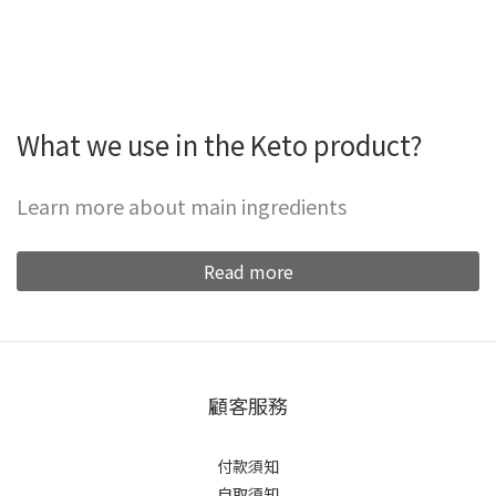
What we use in the Keto product?
Learn more about main ingredients
Read more
顧客服務
付款須知
自取須知