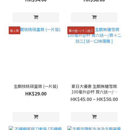
新上架
買六送一/十二送三
生酮核桃磅蛋糕 (一片裝)
夏日大優惠 生酮無糖雪糕
100毫升@杯 買六送一/買
HK$29.00
十二送三[ 送一口味隨機 ]
HK$45.00 ~ HK$50.00