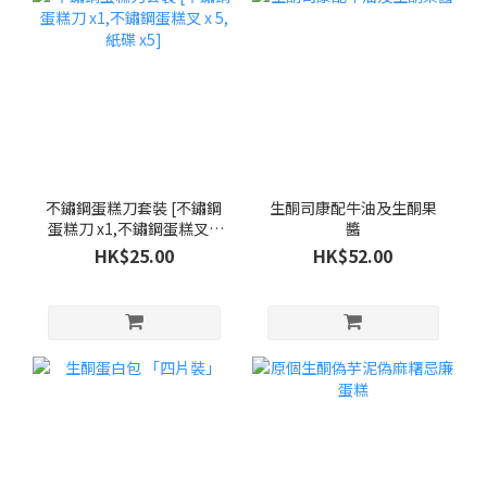
不鏽鋼蛋糕刀套裝 [不鏽鋼
生酮司康配牛油及生酮果
蛋糕刀 x1,不鏽鋼蛋糕叉 x
醬
5,紙碟 x5]
HK$25.00
HK$52.00