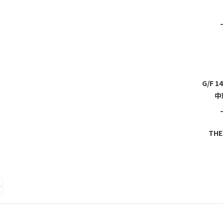
G/F 1
中
THE