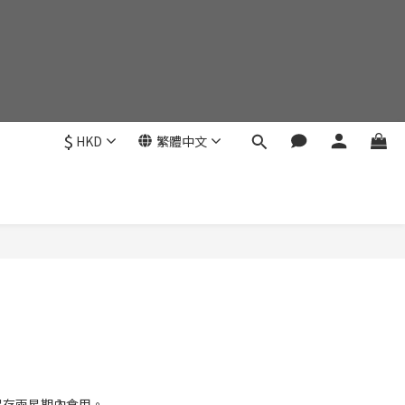
$
HKD
繁體中文
立即購買
保存兩星期內食用。