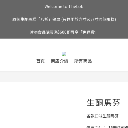
Welcome to TheLob
原個生酮蛋糕「八折」優惠 (只適用於六寸及八寸原個蛋糕)
冷凍食品購買滿$600即可享「免運費」
首頁
商店介紹
所有商品
生酮馬芬
各款口味生酮馬芬
保存方法：-18攝氏度