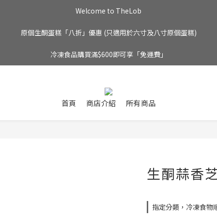
Welcome to TheLob
原個生酮蛋糕「八折」優惠 (只適用於六寸及八寸原個蛋糕)
冷凍食品購買滿$600即可享「免運費」
首頁
商店介紹
所有商品
生酮蒜香芝
指定分類，冷凍食物順