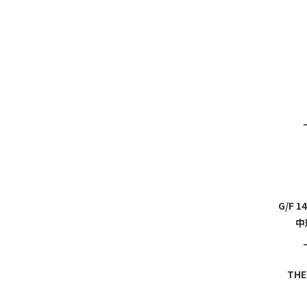
G/F 1
中
THE