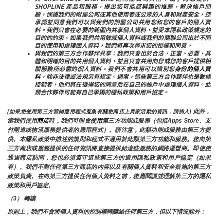
SHOPLINE 產品和服務，提出您可能感興趣的推薦，解決帳戶問
題，保護我們的附屬公司或其他使用者或公眾的人身和財產安全，您
承認並同意我們可以與我們的附屬公司共用您和您的客戶的個人資
料。我們只會在必要的範圍內共享個人資料，並受本隱私政策規定的
目的的約束。如果我們共用敏感個人資料或我們的關聯公司出於不同
目的使用和處理個人資料，我們將再次尋求您的授權和同意。
與我們的第三方合作夥伴共享：我們只會出於合法、正當、必要、具
體和明確的目的共用個人資料，並且只會共用向您或您的客戶提供相
關服務所必需的個人資料。我們不會共用可以識別您
身份的個人資
料
，除非法律或法規另有規定。通常，這些第三方合作夥伴也是數據
控制者，他們將在徵得您的同意后在自己的帳戶中處理個人資料。此
類合作夥伴可能有自己單獨的隱私政策和用戶協定。
 此外，
[如果您使用第三方营銷應用程式蒐集有關您商店上買家活動的資訊，請插入]
當我們使用
商店
時
，
我們可能會
使用
第三方功能或服務（包括Apps Store、支
付閘道或物流服務提供者的應用程式）。請注意，此類功能或服務由第三方提
供。本隱私政策中描述的規則和程式不適用於此類第三方功能和服務。您向第
三方商店或服務提供的任何資訊將直接提供給這些服務的網路運營商。即使您
通過商店訪問，您也必須遵守這些第三方的適用隱私政策和用戶協定（如果
有）。我們不對任何第三方商店的內容以及有關個人資料和安全措施的第三方
政策負責。在向第三方提供任何個人資料之前，您應閱讀並理解第三方的隱私
政策和用戶協定。
（3） 轉讓
原則上，我們不會將個人資料的控制權轉讓給任何第三方，但以下情況除外：