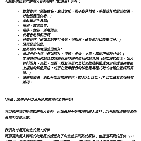
可能提供給我們的個人資料類型（如適用）包括：
聯繫資訊（例如姓名、郵政地址、電子郵件地址、手機或其他電話號碼、
行動服務提供者）;
年齡和出生日期;
性別，首選語言;
種族，性別，首選語言;
使用者名稱和密碼
付款資訊（例如您的支付卡號、到期日、送貨位址和帳單位址）;
購買歷史記錄;
產品偏好和溝通管道偏好;
您提供的內容（例如照片、視頻、評論、文章、調查回復和評論）;
當您訪問我們的社交媒體頁面時提供給我們的資訊（例如您的姓名、個人
資料圖片、喜歡、位置、朋友清單以及社交媒體網路或應用程式註冊頁面
上描述的其他資訊，或您在使用我們的移動應用程式時的地理位置詳細資
訊）;
設備標識碼，例如有關設備的資訊，如 MAC 位址、IP 位址或其他在線標
識碼。
[注意：請務必列出適用於您業務的所有內容]
您自願向我們提供您的個人資料，但如果您不提供您的個人資料，則可能無法獲得某些
服務和促銷活動。
我們為什麼蒐集您的個人資料
商店蒐集個人資料的特定目的皆是為了向您提供商品或服務，包括但不限於提供：(1) 