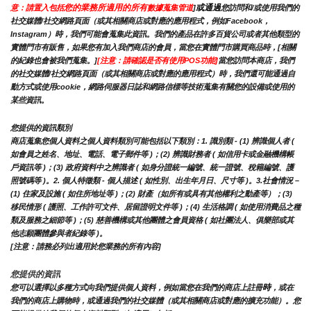
您的業務所適用的所有
或通過
意：請置入包括
數據蒐集管道
]
您訪問和/或使用我們的
社交媒體/社交網路頁面（或其相關商店或對應的應用程式，例如Facebook，
Instagram）時，我們可能會蒐集此資訊。我們的產品在許多百貨公司或者其他類型的
實體門市有販售，如果您有加入我們商店的會員，當您在實體門市購買商品時，[相關
的紀錄也會被我們蒐集。]
[注意：請確認是否有使用POS功能]
當您訪問本商店，我們
的社交媒體/社交網路頁面（或其相關商店或對應的應用程式）時，我們還可能通過自
動方式或使用cookie，網路伺服器日誌和網路信標等技術蒐集有關您的設備或使用的
某些資訊。
您提供的資訊類別
商店蒐集您個人資料之個人資料類別可能包括以下類別：1. 識別類 - (1) 辨識個人者 ( 
如會員之姓名、地址、電話、電子郵件等 )；(2) 辨識財務者 ( 如信用卡或金融機構帳
戶資訊等 )；(3) 政府資料中之辨識者 ( 如身分證統一編號、統一證號、稅籍編號、護
照號碼等 )。2. 個人特徵類 - 個人描述 ( 如性別、出生年月日、尺寸等 )。3.社會情況 – 
(1) 住家及設施 ( 如住所地址等 )；(2) 財產（如所有或具有其他權利之動產等）；(3) 
移民情形 ( 護照、工作許可文件、居留證明文件等 )；(4) 生活格調 ( 如使用消費品之種
類及服務之細節等 )；(5) 慈善機構或其他團體之會員資格 ( 如社團法人、俱樂部或其
他志願團體參與者紀錄等 )。
[注意：請務必列出適用於您業務的所有內容]
您提供的資訊
時
您可以選擇以多種方式向我們提供個人資料，例如當您在我們的商店上註冊
，或在
我們的商店上購物時，或通過我們的社交媒體（或其相關商店或對應的擴充功能）。您