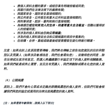
應個人資料主體的要求，或經您事先明確授權或同意;
與履行我們在法律法規下的義務有關;
與國家安全、國防安全直接相關的;
與公共安全、公共衛生和重大公共利益直接相關的;
與刑事偵查、起訴、審判和執行直接相關;
為維護您
或任何其他人的生命、財產等重大合法權益
，但難以獲得該
人的授權同意;
所涉及的個人資料由您
向公眾揭露
;
涉及的個人資料是從合法和公開揭露的資訊中蒐集的;
在收購、合併、重組或破產後經營實體發生變化時進行轉讓。
注意：如果由於上述原因需要傳輸，我們將在傳輸之前告知您資訊的目的和類
型以及受讓人（如果涉及敏感信息，我們也會通知您），並徵得您的同意，除
非法律或法規另有規定。受讓人將繼續履行本協定項下的個人資料相關義務。
如果我們破產或停止運營，並且沒有受讓人，我們將刪除或匿名化您的個人資
料。
（4） 公開揭露
原則上，我們不會向公眾或未定義的群體揭露您的個人資料，但我們可能會根
據我們與您的協定或適用的法律法規揭露您的個人資料。
[注： 如果需要年齡限制，請插入以下部分]