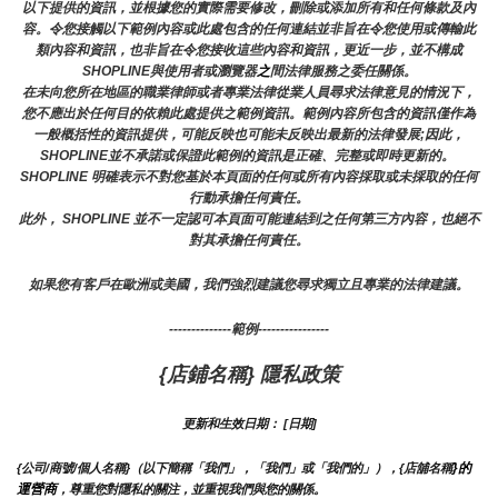
以下提供的資訊，並根據您的實際需要修改，刪除或添加所有和任何條款及內
容。令您接觸以下範例內容或此處包含的任何連結並非旨在令您使用或傳輸此
類內容和資訊，也非旨在令您接收這些內容和資訊，更近一步，並不構成
SHOPLINE與使用者或瀏覽器
之
間法律服務之委任關係。
在未向您所在地區的職業律師或者專業法律從業人員尋求法律意見的情況下，
您不應出於任何目的依賴此處提供之範例資訊。範例內容所包含的資訊僅作為
一般概括性的資訊提供，可能反映也可能未反映出最新的法律發展;因此，
SHOPLINE並不承諾或保證此範例的資訊是正確、完整或即時更新的。 
SHOPLINE 明確表示不對您基於本頁面的任何或所有內容採取或未採取的任何
行動承擔任何責任。
此外， SHOPLINE 並不一定認可本頁面可能連結到之任何第三方內容，也絕不
對其承擔任何責任。
如果您有客戶在歐洲或美國，我們強烈建議您尋求獨立且專業的法律建議。
--------------範例----------------
{店鋪名稱} 隱私政策
更新和生效日期： [日期]
}的
{公司/商號/個人名稱}（以下簡稱「我們」，「我們」或「我們的」），{店舖名稱
運營商
，尊重您對隱私的關注，並重視我們與您的關係。 