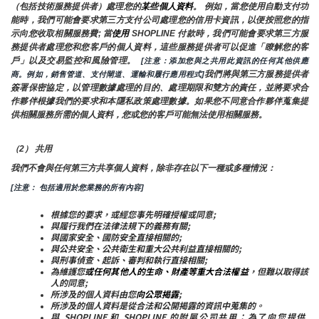
（包括技術服務提供者）處理您的
某些個人資料
。 例如，當您使用自動支付功
能時，我們可能會要求第三方支付公司處理您的信用卡資訊，以便按照您的指
示向您收取相關服務費; 當
使用 
SHOPLINE 付款時，我們可能會要求第三方服
務提供者處理您和您客戶的個人資料，這些服務提供者可以促進「瞭解您的客
戶」以及交易監控和風險管理。 
 [注意：添加您與之共用此資訊的任何其他供應
我們將與第三方服務提供者
商。例如，銷售管道、支付閘道、運輸和履行應用程式]
簽署保密協定，以管理數據處理的目的、處理期限和雙方的責任，並將要求合
作夥伴根據我們的要求和本隱私政策處理數據。如果您不同意合作夥伴蒐集提
供相關服務所需的個人資料，您或您的客戶可能無法使用相關服務。
（2） 共用
我們不會與任何第三方共享個人資料，除非存在以下一種或多種情況：
[注意： 包括適用於您業務的所有內容]
根據您的要求，或經您事先明確授權或同意;
與履行我們在法律法規下的義務有關;
與國家安全、國防安全直接相關的;
與公共安全、公共衛生和重大公共利益直接相關的;
與刑事偵查、起訴、審判和執行直接相關;
為維護您
或任何其他人的生命、財產等重大合法權益
，但難以取得該
人的同意;
所涉及的個人資料由您
向公眾揭露
;
所涉及的個人資料是從合法和公開揭露的資訊中蒐集的。
與 SHOPLINE 和 SHOPLINE 的附屬公司共用：為了向您提供 