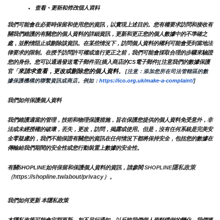
查看、更新和修改個人資料
我們可能會在必要時保留和使用您的資訊，以實現上述目的。您有權要求訪問和接收有
關我們維護的有關您的個人資料的詳細資訊，更新和更正您的個人數據中的不準確之
處，並酌情阻止或刪除該資訊。在某些情況下，訪問個人資料的權利可能會受到當地法
律要求的限制。在授予訪問許可權或進行更正之前，我們可能會採取合理的步驟來驗證
您的身份。您可以通過發送電子郵件至{插入商店的CS電子郵件][注意我們的數據保護
來請求查看，更改或刪除您的個人資料
官「
。
 [注意：添加您所在司法管轄區的數
據保護機構的聯繫資訊或商店。例如：
https://ico.org.uk/make-a-complaint/
]
我們如何保護個人資料
我們維護適當的管理，技術和物理保護措施，旨在保護您提供的個人資料免受意外，非
法或未經授權的破壞，丟失，更改，訪問，揭露或使用。但是，沒有任何系統是完美安
全零疑慮的，我們不能保證有關您的資訊在任何情況下都將保持安全，包括您的數據在
傳輸給我們期間的安全性或您行動裝置上數據的安全性。
隱私政策 
有關SHOPLINE如何保留和保護個人資料的資訊，請參閱 
SHOPLINE
（https://shopline.tw/about/privacy）。 
我們如何更新 本隱私政策 
本隱私政策可能會定期更新，恕不另行通知，以反映我們個人資料慣例的變化。我們將