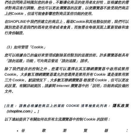
們在訪問商店時識別您的身份，不斷優化商店的使用者友好性，並根據您的需
求對商店進行調整。您也可以更改瀏覽器的設置，以便瀏覽器不接受我們商店
上的Cookie，但這可能會影響您對商店某些功能的使用。
在SHOPLINE中我們所建立的商店上，藉助Cookie和其他類似技術，我們可以
識別您是否是我們的既有使用者或者會員，而無需在每個頁面上重新登錄和進
行身份驗證。
（3）如何管理「Cookie」
您可以根據自己的偏好來管理或刪除某些類別的追蹤技術。許多瀏覽器都具有
「請勿追蹤」功能，可向商店發送「請勿追蹤」 請求。
除了我們提供的控制之外，您還可以選擇在其互聯網瀏覽器中啟用或禁用
Cookie。大多數互聯網瀏覽器還允許您選擇是禁用所有 Cookie 還是僅禁用第
三方 Cookie。默認情況下，大多數互聯網瀏覽器 都接受 Cookie，但可以更改
此設置。有關詳細資訊，請參閱 Internet 瀏覽器中的「説明」功能表或設備的
文件。
隱私政策
[注意： 請務必根據您商店上的當前 COOKIE 清單檢查此列表： 
（shopline.com）。
]
以下連結提供了有關如何在所有主流瀏覽器中控制 Cookie 的說明：
谷歌瀏覽器：