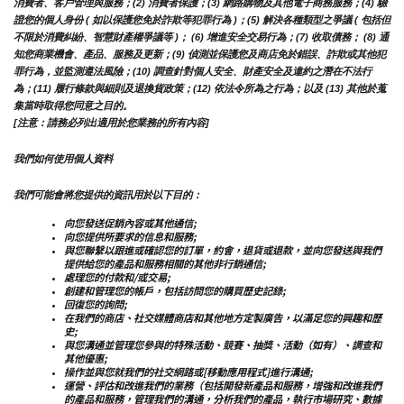
消費者、客戶管理與服務；(2) 消費者保護；(3) 網路購物及其他電子商務服務；(4) 驗
證您的個人身份 ( 如以保護您免於詐欺等犯罪行為 )；(5) 解決各種類型之爭議 ( 包括但
不限於消費糾紛、智慧財產權爭議等 )； (6) 增進安全交易行為；(7) 收取債務； (8) 通
知您商業機會、產品、服務及更新；(9) 偵測並保護您及商店免於錯誤、詐欺或其他犯
罪行為，並監測遵法風險；(10) 調查針對個人安全、財產安全及違約之潛在不法行
為；(11) 履行條款與細則及退換貨政策；(12) 依法令所為之行為；以及 (13) 其他於蒐
集當時取得您同意之目的。
[注意：請務必列出適用於您業務的所有內容]
我們如何使用個人資料
我們可能會將您提供的資訊用於以下目的：
向您發送促銷內容或其他通信;
向您提供所要求的信息和服務;
與您聯繫以跟進或確認您的訂單，約會，退貨或退款，並向您發送與我們
提供給您的產品和服務相關的其他非行銷通信;
處理您的付款和/或交易;
創建和管理您的帳戶，包括訪問您的購買歷史記錄;
回復您的詢問;
在我們的商店、社交媒體商店和其他地方定製廣告，以滿足您的興趣和歷
史;
與您溝通並管理您參與的特殊活動、競賽、抽獎、活動（如有）、調查和
其他優惠;
操作並與您就我們的社交網路或[移動應用程式]進行溝通;
運營、評估和改進我們的業務（包括開發新產品和服務，增強和改進我們
的產品和服務，管理我們的溝通，分析我們的產品，執行市場研究、數據