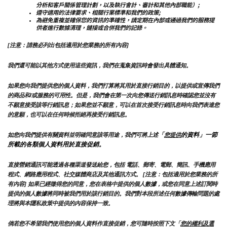
分析和客戶關係管理計劃，以及執行會計、審計和其他內部職能）;
遵守適用的法律要求、相關行業標準和我們的政策;
為避免重複並確保您的資訊的準確性，請定期在內部或通過我們的服務提
供者進行數據清理，鏈接或合併我們的記錄。
[注意：請務必列出包括適用於您業務的所有內容]
我們還可能以其他方式使用這些資訊，我們在蒐集資訊時會發出具體通知。
如果您向我們提供您的個人資料，我們打算將其用於直接行銷目的，以提供或宣傳我們
的商品和/或服務的可用性。但是，我們會在第一次向您傳送行銷訊息時確認您並沒有
不願意接受該等行銷訊息；如果您並不願意，可以在首次接受行銷訊息時向我們表達您
的意願，也可以在任何時候拒絕再接受行銷訊息。
「
的資料」一節
如您向我們提供有關資料並明確同意該等用途，我們可將上述
您提供
所載的各類個人資料用於直接促銷。
直接營銷通訊可能透過各種渠道發送給您，包括 電話、郵寄、電郵、簡訊、手機應用
程式、網路應用程式、社交媒體商店及其他通訊方式。 [注意：包括適用於您業務的所
有內容] 如果已經徵得您的同意，您在表格中提供的個人數據，或您在同意上述訂閱時
提供的個人數據將同時被我們用於該行銷目的。我們對本段所述任何數據傳輸問題的處
理將與本隱私政策中提供的內容保持一致。
倘若您不希望我們使用您的個人資料作直接促銷，您可隨時按照下文「
您的權利及選