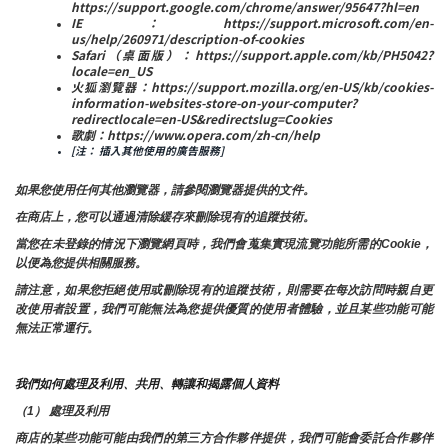
https://support.google.com/chrome/answer/95647?hl=en
IE：https://support.microsoft.com/en-
us/help/260971/description-of-cookies
Safari（桌面版）：https://support.apple.com/kb/PH5042?
locale=en_US
火狐瀏覽器：https://support.mozilla.org/en-US/kb/cookies-
information-websites-store-on-your-computer?
redirectlocale=en-US&redirectslug=Cookies
歌劇：https://www.opera.com/zh-cn/help
[注： 插入其他使用的廣告服務]
如果您使用任何其他瀏覽器，請參閱瀏覽器提供的文件。
在商店上，您可以通過清除緩存來刪除現有的追蹤技術。
當您在未登錄的情況下瀏覽網頁時，我們會蒐集實現流覽功能所需的Cookie，
以便為您提供相關服務。
請注意，如果您拒絕使用或刪除現有的追蹤技術，則需要在每次訪問時親自更
改使用者設置，我們可能無法為您提供優質的使用者體驗，並且某些功能可能
無法正常運行。
我們如何處理及利用、共用、轉讓和揭露個人資料
（1） 處理及利用
商店的某些功能可能由我們的第三方合作夥伴提供，我們可能會委託合作夥伴